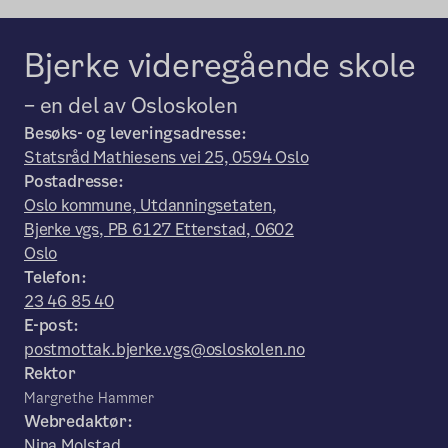
Bjerke videregående skole
– en del av Osloskolen
Besøks- og leveringsadresse:
Statsråd Mathiesens vei 25, 0594 Oslo
Postadresse:
Oslo kommune, Utdanningsetaten,
Bjerke vgs, PB 6127 Etterstad, 0602
Oslo
Telefon:
23 46 85 40
E-post:
postmottak.bjerke.vgs@osloskolen.no
Rektor
Margrethe Hammer
Webredaktør:
Nina Molstad