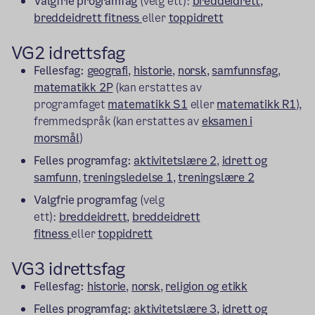
Valgfrie programfag
(velg ett):
breddeidrett
,
breddeidrett fitness
eller
toppidrett
VG2 idrettsfag
Fellesfag:
geografi
,
historie
,
norsk
,
samfunnsfag
,
matematikk 2P
(kan erstattes av
programfaget
matematikk S1
eller
matematikk R1
),
fremmedspråk (kan erstattes av
eksamen i
morsmål
)
Felles programfag:
aktivitetslære 2
,
idrett og
samfunn
,
treningsledelse 1
,
treningslære 2
Valgfrie programfag
(velg
ett):
breddeidrett
,
breddeidrett
fitness
eller
toppidrett
VG3 idrettsfag
Fellesfag:
historie
,
norsk
,
religion og etikk
Felles programfag:
aktivitetslære 3
,
idrett og