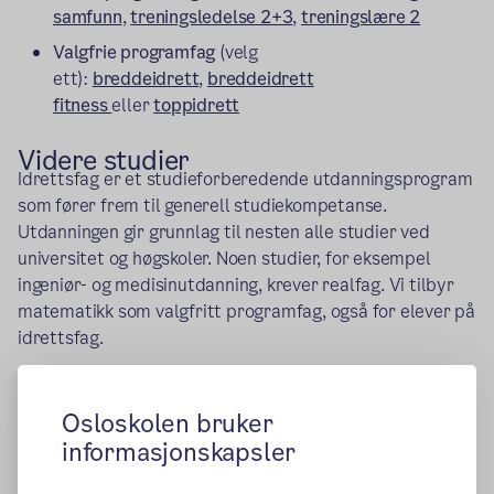
samfunn
,
treningsledelse 2+3
,
treningslære 2
Valgfrie programfag
(velg
ett):
breddeidrett
,
breddeidrett
fitness
eller
toppidrett
Videre studier
Idrettsfag er et studieforberedende utdanningsprogram
som fører frem til generell studiekompetanse.
Utdanningen gir grunnlag til nesten alle studier ved
universitet og høgskoler. Noen studier, for eksempel
ingeniør- og medisinutdanning, krever realfag. Vi tilbyr
matematikk som valgfritt programfag, også for elever på
idrettsfag.
Publisert:
07.12.2015
Endret:
14.02.2019
Osloskolen bruker
informasjonskapsler