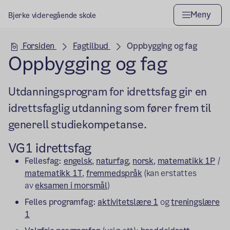
Meny
Bjerke videregående skole
Hovedseksjon
Forsiden
Fagtilbud
Oppbygging og fag
Oppbygging og fag
Utdanningsprogram for idrettsfag gir en
idrettsfaglig utdanning som fører frem til
generell studiekompetanse.
VG1 idrettsfag
Fellesfag:
engelsk
,
naturfag
,
norsk
,
matematikk 1P
/
matematikk 1T
,
fremmedspråk
(kan erstattes
av
eksamen i morsmål
)
Felles programfag:
aktivitetslære 1
og
treningslære
1