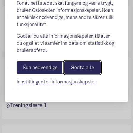
For at nettstedet skal fungere og være trygt,
bruker Osloskolen informasjonskapsler. Noen
Felles programfag i VG1
er teknisk nødvendige, mens andre sikrer ulik
funksjonalitet.
Aktivitetslære 1
Godtar du alle informasjonskapsler, tillater
Treningslære 1
du også at vi samler inn data om statistikk og
brukeradferd.
Felles programfag i VG2
Kun nødvendige
Godta alle
Aktivitetslære 2
Innstillinger for informasjonskapsler
Idrett og samfunn
Treningsledelse 1
Treningslære 1