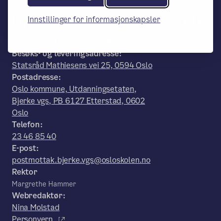
Bjerke videregående skole
Innstillinger for informasjonskapsler
– en del av Osloskolen
Besøks- og leveringsadresse:
Statsråd Mathiesens vei 25, 0594 Oslo
Postadresse:
Oslo kommune, Utdanningsetaten,
Bjerke vgs, PB 6127 Etterstad, 0602
Oslo
Telefon:
23 46 85 40
E-post:
postmottak.bjerke.vgs@osloskolen.no
Rektor
Margrethe Hammer
Webredaktør:
Nina Molstad
Personvern