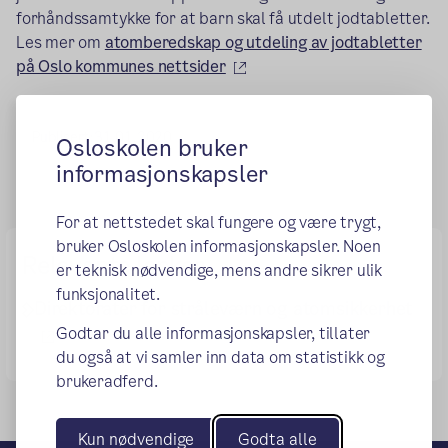
forhåndssamtykke for at barn skal få utdelt jodtabletter.
Les mer om
atomberedskap og utdeling av jodtabletter
(ekstern lenke)
på Oslo kommunes nettsider
Publisert:
31.01.2020
Osloskolen bruker
informasjonskapsler
For at nettstedet skal fungere og være trygt,
bruker Osloskolen informasjonskapsler. Noen
Relevante lenker
er teknisk nødvendige, mens andre sikrer ulik
funksjonalitet.
Direktorater for stråleværn og atomsikkerhet
Godtar du alle informasjonskapsler, tillater
(ekstern lenke)
du også at vi samler inn data om statistikk og
brukeradferd.
Kun nødvendige
Godta alle