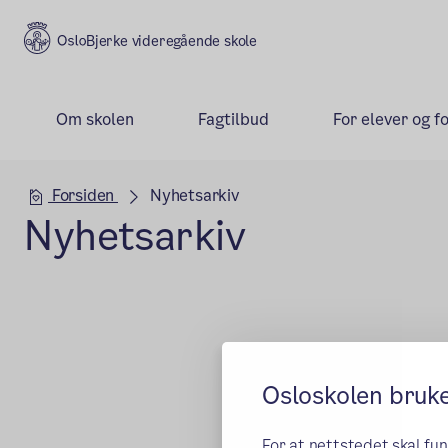
Bjerke videregående skole
Om skolen
Fagtilbud
For elever og f
Hovedseksjon
Forsiden
Nyhetsarkiv
Nyhetsarkiv
Osloskolen bruk
For at nettstedet skal fu