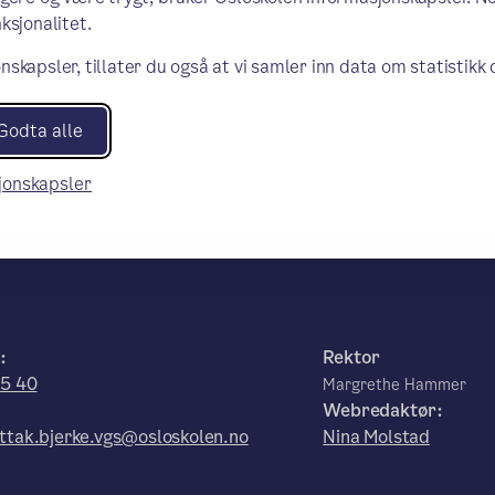
ksjonalitet.
nskapsler, tillater du også at vi samler inn data om statistikk
Godta alle
sjonskapsler
:
Rektor
85 40
Margrethe Hammer
Webredaktør:
tak.bjerke.vgs@osloskolen.no
Nina Molstad