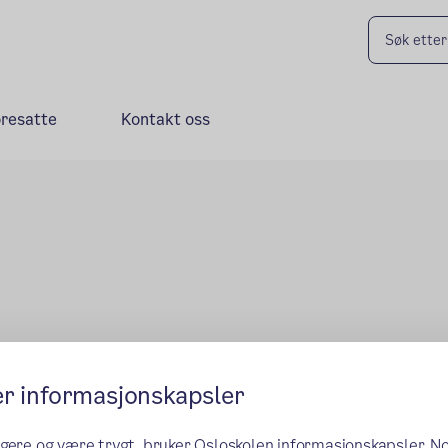
oresatte
Kontakt oss
er informasjonskapsler
ngere og være trygt, bruker Osloskolen informasjonskapsler. N