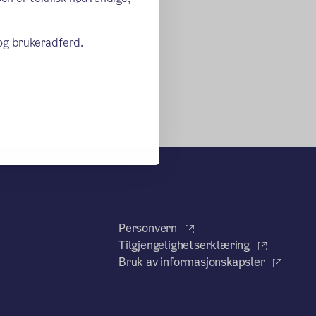
 og brukeradferd.
Personvern
Tilgjengelighetserklæring
Bruk av informasjonskapsler