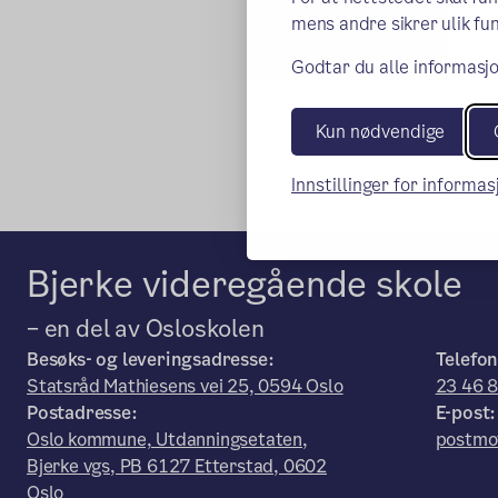
mens andre sikrer ulik fun
Godtar du alle informasjo
Kun nødvendige
Innstillinger for informa
Bjerke videregående skole
– en del av Osloskolen
Besøks- og leveringsadresse:
Telefon
Statsråd Mathiesens vei 25, 0594 Oslo
23 46 
Postadresse:
E-post:
Oslo kommune, Utdanningsetaten,
postmot
Bjerke vgs, PB 6127 Etterstad, 0602
Oslo