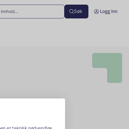
Søk
Logg inn
oen er teknisk nødvendige,