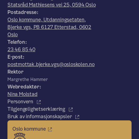
Statsråd Mathiesens vei 25, 0594 Oslo
Postadresse:
Oslo kommune, Utdanningsetaten,
Bjerke vgs, PB 6127 Etterstad, 0602
Oslo
Telefon:
23 46 85 40
E-post:
postmottak.bjerke.vgs@osloskolen.no
Rektor
Margrethe Hammer
Webredaktør:
Nina Molstad
Personvern
Tilgjengelighetserklæring
Bruk av informasjonskapsler
Oslo kommune