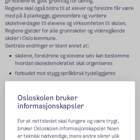
gir elevene et godt grunnlag for læring.
Reglene skal også bidra til at elever og foreldre får være
med på å planlegge, gjennomføre og vurdere
skolehverdagen til elevene og virksomheten til skolen.
Reglene gjelder for alle grunnskoler og videregående
skoler i Oslo kommune.
Sentrale endringer er blant annet at:
skolene, foreldrene og elevene selv kan bestemme
hvordan skoledemokratiet skal organiseres
forbudet mot stygg språkbruk tydeliggjøres
det innføres en ny regel om hvordan ansatte skal
opptre ovenfor elevene
Osloskolen bruker
det innføres felles regler for forsentkomming og
informasjonskapsler
fravær i videregående
det innføres en ny regel om bilder, filming og
For at nettstedet skal fungere og være trygt,
lydopptak uten samtykke
bruker Osloskolen informasjonskapsler. Noen
det innføres en ny regel om plagiat og bruk av
er teknisk nødvendige, mens andre sikrer ulik