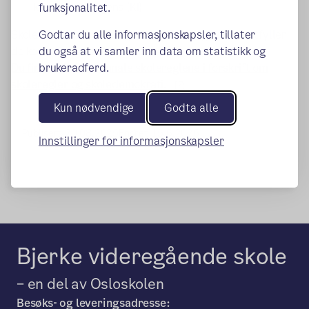
kunstig intelligens (KI)
funksjonalitet.
Skolene kan fortsatt lage egne skoleregler som utfyller
Godtar du alle informasjonskapsler, tillater
de kommunale skolereglene.
du også at vi samler inn data om statistikk og
Du finner de kommunale skolereglene i forskrift om
brukeradferd.
(ekstern lenke)
skoleregler og skoledemokrati.
Kun nødvendige
Godta alle
Publisert:
20.08.2025
Endret:
15.6.2026
Innstillinger for informasjonskapsler
Bjerke videregående skole
– en del av Osloskolen
Besøks- og leveringsadresse: